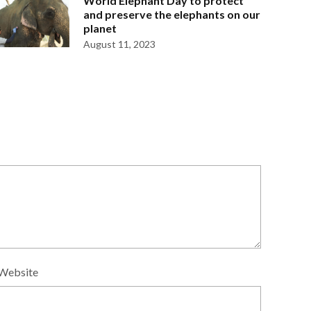
World Elephant Day to protect
and preserve the elephants on our
planet
August 11, 2023
Website