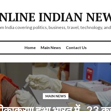
NLINE INDIAN NE
 India covering politics, business, travel, technology, and 
Home
Main News
Contact Us
MAIN NEWS
टीकाकरण हुआ भारत में , 23 क