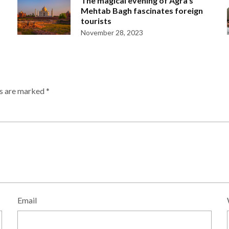
The magical evening of Agra’s
Mehtab Bagh fascinates foreign
tourists
November 28, 2023
ds are marked
*
Email